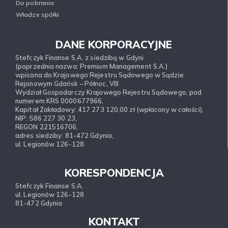
Do pobrania
Władze spółki
DANE KORPORACYJNE
Stefczyk Finanse S.A. z siedzibą w Gdyni
(poprzednia nazwa: Premium Management S.A.)
wpisana do Krajowego Rejestru Sądowego w Sądzie
Rejonowym Gdańsk – Północ, VIII
Wydział Gospodarczy Krajowego Rejestru Sądowego, pod
numerem KRS 0000677966,
Kapitał Zakładowy: 417 273 120,00 zł (wpłacony w całości),
NIP: 586 227 30 23,
REGON 221516706,
adres siedziby: 81-472 Gdynia,
ul. Legionów 126-128.
KORESPONDENCJA
Stefczyk Finanse S.A.
ul. Legionów 126-128
81-472 Gdynia
KONTAKT